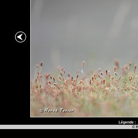
Légende :
© H