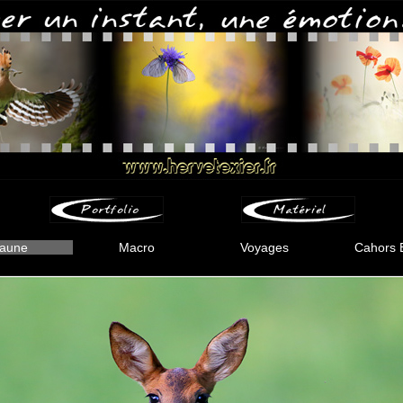
aune
Macro
Voyages
Cahors 
-