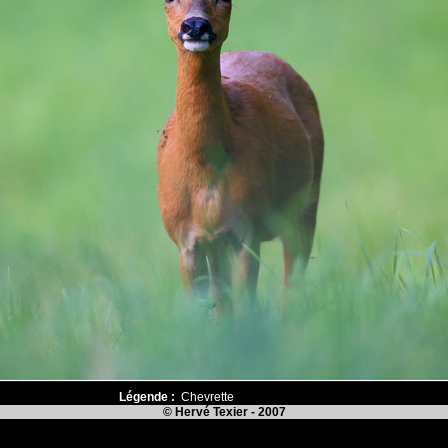
Légende :
Chevrette
© Hervé Texier - 2007